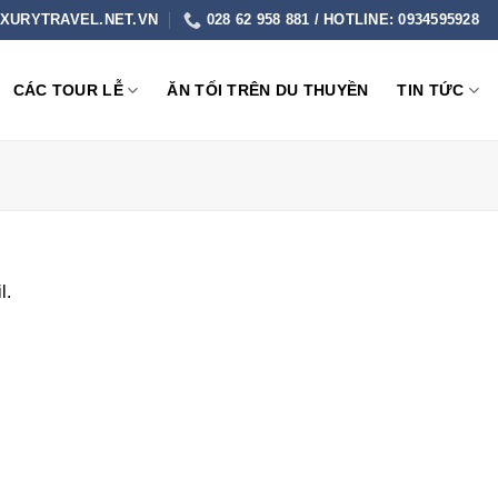
XURYTRAVEL.NET.VN
028 62 958 881 / HOTLINE: 0934595928
CÁC TOUR LỄ
ĂN TỐI TRÊN DU THUYỀN
TIN TỨC
l.