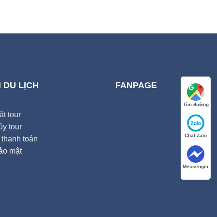
 DU LỊCH
FANPAGE
Tìm đường
t tour
y tour
Chat Zalo
thanh toán
ảo mật
Messenger