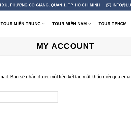
H XU, PHƯỜNG CÔ GIANG, QUẬN 1, TP. HỒ CHÍ MINH
INFO@LU
TOUR MIỀN TRUNG
TOUR MIỀN NAM
TOUR TPHCM
MY ACCOUNT
ail. Bạn sẽ nhận được một liên kết tạo mật khẩu mới qua emai