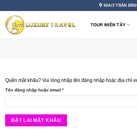
Bỏ
60A/3 TRẦN ĐÌN
qua
nội
TOUR MIỀN TÂY
dung
Quên mật khẩu? Vui lòng nhập tên đăng nhập hoặc địa chỉ em
Bắt
Tên đăng nhập hoặc email
*
buộc
ĐẶT LẠI MẬT KHẨU