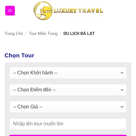
Bỏ
qua
nội
dung
Trang Chủ
/
Tour Miền Trung
/
DU LỊCH ĐÀ LẠT
Chọn Tour