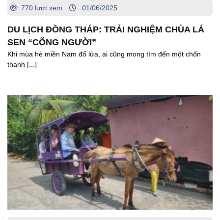
770 lượt xem
01/06/2025
DU LỊCH ĐỒNG THÁP: TRẢI NGHIỆM CHÙA LÁ
SEN “CÕNG NGƯỜI”
Khi mùa hè miền Nam đổ lửa, ai cũng mong tìm đến một chốn
thanh [...]