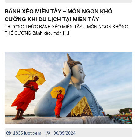
BÁNH XÈO MIỀN TÂY – MÓN NGON KHÓ
CƯỠNG KHI DU LỊCH TẠI MIỀN TÂY
THƯỞNG THỨC BÁNH XÈO MIỀN TÂY – MÓN NGON KHÔNG
THỂ CƯỠNG Bánh xèo, món [...]
1835 lượt xem
06/09/2024