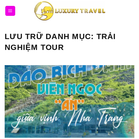
Bỏ
qua
nội
dung
LƯU TRỮ DANH MỤC:
TRẢI
NGHIỆM TOUR