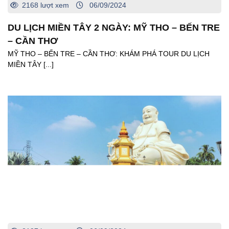
2168 lượt xem
06/09/2024
DU LỊCH MIỀN TÂY 2 NGÀY: MỸ THO – BẾN TRE
– CẦN THƠ
MỸ THO – BẾN TRE – CẦN THƠ: KHÁM PHÁ TOUR DU LỊCH
MIỀN TÂY [...]