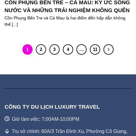
CỒN PHỤNG BẾN TRE – CÀ MAU: KÝ ỨC SÔNG
NƯỚC VÀ NHỮNG TRẢI NGHIỆM KHÔNG QUÊN
Cồn Phụng Bến Tre và Cà Mau là hai điểm đến hấp dẫn không
thể [...]
1
2
3
4
…
11
CÔNG TY DU LỊCH LUXURY TRAVEL
Giờ làm việc: 7:00AM-10:00PM
Trụ sở chính: 60A/3 Trần Đình Xu, Phường Cô Giang,