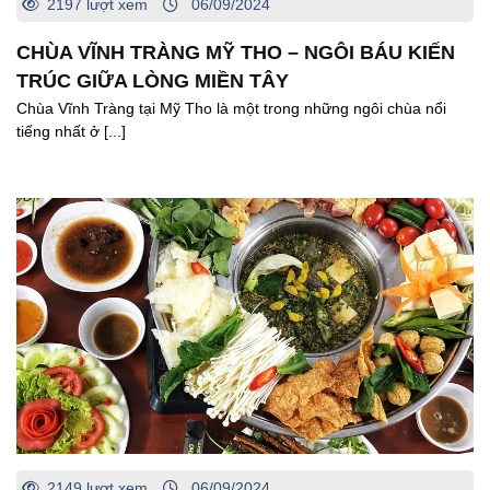
2197 lượt xem
06/09/2024
CHÙA VĨNH TRÀNG MỸ THO – NGÔI BÁU KIẾN
TRÚC GIỮA LÒNG MIỀN TÂY
Chùa Vĩnh Tràng tại Mỹ Tho là một trong những ngôi chùa nổi
tiếng nhất ở [...]
2149 lượt xem
06/09/2024