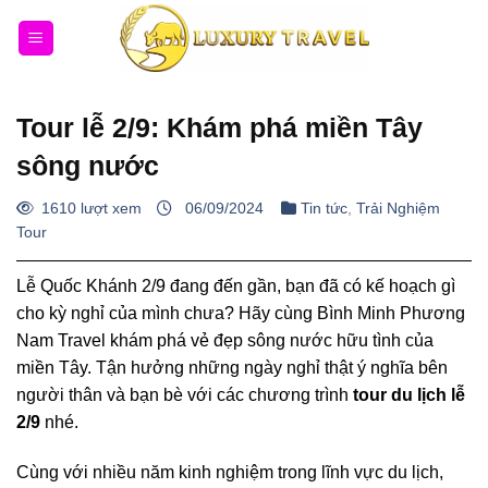
Bỏ
qua
nội
dung
Tour lễ 2/9: Khám phá miền Tây
sông nước
1610 lượt xem
06/09/2024
Tin tức
,
Trải Nghiệm
Tour
Lễ Quốc Khánh 2/9
đang đến gần, bạn đã có kế hoạch gì
cho kỳ nghỉ của mình chưa? Hãy cùng Bình Minh Phương
Nam Travel khám phá vẻ đẹp sông nước hữu tình của
miền Tây. Tận hưởng những ngày nghỉ thật ý nghĩa bên
người thân và bạn bè với các chương trình
tour du lịch lễ
2/9
nhé.
Cùng với nhiều năm kinh nghiệm trong lĩnh vực du lịch,