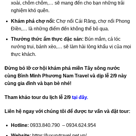
xoài, chôm chôm,… sẽ mang đến cho bạn những trải
nghiệm khó quên.
Khám phá chợ nổi:
Chợ nổi Cái Răng, chợ nổi Phong
Điền,… là những điểm đến không thể bỏ qua.
Thưởng thức ẩm thực đặc sản:
Bún mắm, cá lóc
nướng trui, bánh xèo,… sẽ làm hài lòng khẩu vị của mọi
thực khách.
Đừng bỏ lỡ cơ hội khám phá miền Tây sông nước
cùng Bình Minh Phương Nam Travel và dịp lễ 2/9 này
cùng gia đình và bạn bè nhé!
Tham khảo tour du lịch lễ 2/9
tại đây.
Liên hệ ngay với chúng tôi để được tư vấn và đặt tour:
Hotline:
0933.840.790 – 0934.624.954
Website:
https://luxurytravel.net.vn/