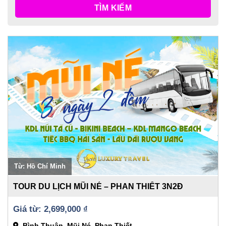
TÌM KIẾM
Từ: Hồ Chí Minh
TOUR DU LỊCH MŨI NÉ – PHAN THIẾT 3N2Đ
2,699,000 
₫
Bình Thuận, Mũi Né, Phan Thiết