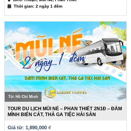
Thời gian: 2 ngày 1 đêm
Từ: Hồ Chí Minh
TOUR DU LỊCH MŨI NÉ – PHAN THIẾT 2N1Đ – ĐẮM
MÌNH BIỂN CÁT, THẢ GA TIỆC HẢI SẢN
1,890,000 
₫