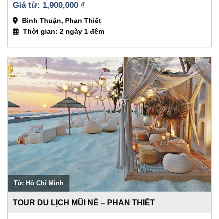
1,900,000 
₫
Bình Thuận, Phan Thiết
Thời gian: 2 ngày 1 đêm
Từ: Hồ Chí Minh
TOUR DU LỊCH MŨI NÉ – PHAN THIẾT