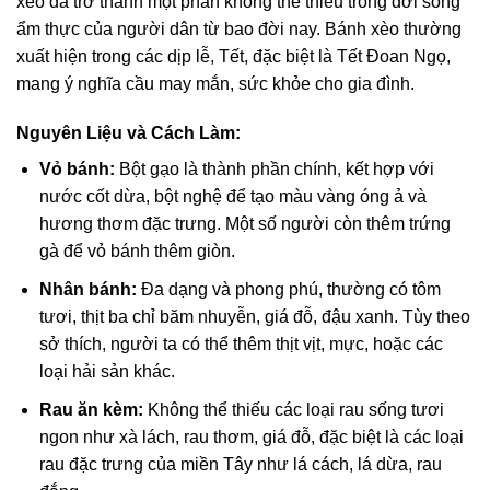
xèo đã trở thành một phần không thể thiếu trong đời sống
ẩm thực của người dân từ bao đời nay. Bánh xèo thường
xuất hiện trong các dịp lễ, Tết, đặc biệt là Tết Đoan Ngọ,
mang ý nghĩa cầu may mắn, sức khỏe cho gia đình.
Nguyên Liệu và Cách Làm:
Vỏ bánh:
Bột gạo là thành phần chính, kết hợp với
nước cốt dừa, bột nghệ để tạo màu vàng óng ả và
hương thơm đặc trưng. Một số người còn thêm trứng
gà để vỏ bánh thêm giòn.
Nhân bánh:
Đa dạng và phong phú, thường có tôm
tươi, thịt ba chỉ băm nhuyễn, giá đỗ, đậu xanh. Tùy theo
sở thích, người ta có thể thêm thịt vịt, mực, hoặc các
loại hải sản khác.
Rau ăn kèm:
Không thể thiếu các loại rau sống tươi
ngon như xà lách, rau thơm, giá đỗ, đặc biệt là các loại
rau đặc trưng của miền Tây như lá cách, lá dừa, rau