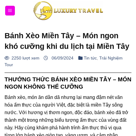
Bỏ
qua
nội
dung
Bánh Xèo Miền Tây – Món ngon
khó cưỡng khi du lịch tại Miền Tây
2250 lượt xem
06/09/2024
Tin tức
,
Trải Nghiệm
Tour
THƯỞNG THỨC BÁNH XÈO MIỀN TÂY – MÓN
NGON KHÔNG THỂ CƯỠNG
Bánh xèo, món ăn dân dã nhưng lại mang đậm nét văn
hóa ẩm thực của người Việt, đặc biệt là miền Tây sông
nước. Với hương vị thơm ngon, độc đáo, bánh xèo đã trở
thành một trong những biểu tượng ẩm thực của vùng đất
này. Hãy cùng khám phá hành trình ẩm thực thú vị qua
từng lớp bánh xèo giòn tan, vàng ươm, và cảm nhận