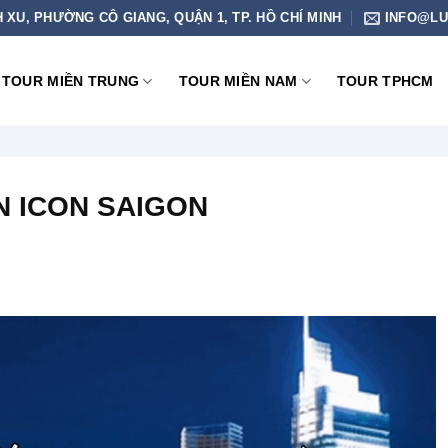
H XU, PHƯỜNG CÔ GIANG, QUẬN 1, TP. HỒ CHÍ MINH
INFO@LU
TOUR MIỀN TRUNG
TOUR MIỀN NAM
TOUR TPHCM
N ICON SAIGON