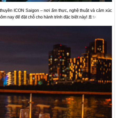
 thuyền ICON Saigon – nơi ẩm thực, nghệ thuật và cảm xúc
hôm nay để đặt chỗ cho hành trình đặc biệt này! 🚢✨