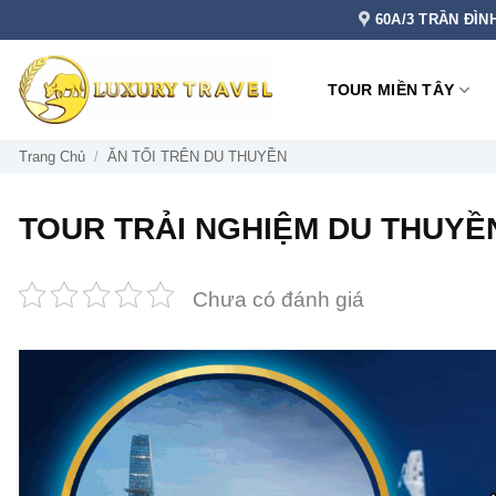
Bỏ
60A/3 TRẦN ĐÌN
qua
nội
TOUR MIỀN TÂY
dung
Trang Chủ
/
ĂN TỐI TRÊN DU THUYỀN
TOUR TRẢI NGHIỆM DU THUYỀ
Chưa có đánh giá