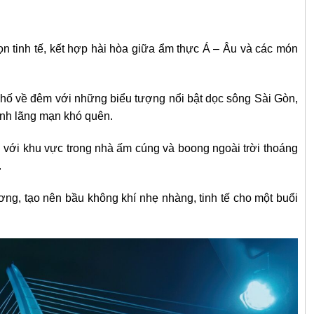
 tinh tế, kết hợp hài hòa giữa ẩm thực Á – Âu và các món
ố về đêm với những biểu tượng nổi bật dọc sông Sài Gòn,
ảnh lãng mạn khó quên.
i với khu vực trong nhà ấm cúng và boong ngoài trời thoáng
.
ng, tạo nên bầu không khí nhẹ nhàng, tinh tế cho một buổi