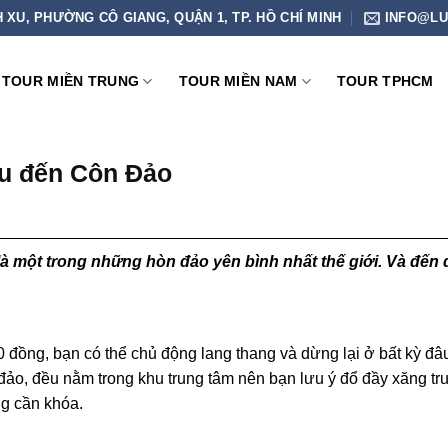
H XU, PHƯỜNG CÔ GIANG, QUẬN 1, TP. HỒ CHÍ MINH
INFO@LU
TOUR MIỀN TRUNG
TOUR MIỀN NAM
TOUR TPHCM
ầu đến Côn Đảo
à một trong những hòn đảo yên bình nhất thế giới. Và đến
 đồng, bạn có thể chủ động lang thang và dừng lại ở bất kỳ đâ
 đảo, đều nằm trong khu trung tâm nên bạn lưu ý đổ đầy xăng tr
ng cần khóa.