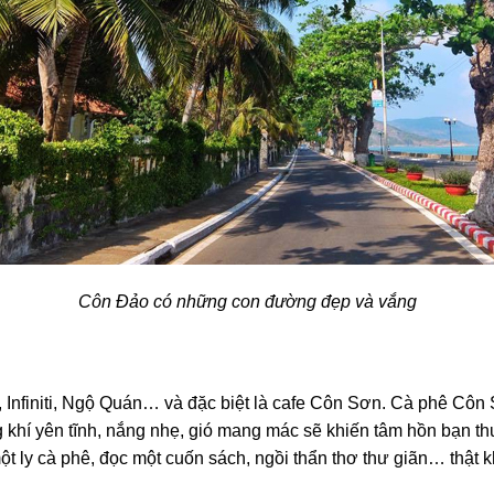
Côn Đảo có những con đường đẹp và vắng
finiti, Ngộ Quán… và đặc biệt là cafe Côn Sơn. Cà phê Côn Sơn 
hí yên tĩnh, nắng nhẹ, gió mang mác sẽ khiến tâm hồn bạn thư 
 ly cà phê, đọc một cuốn sách, ngồi thẩn thơ thư giãn… thật kh