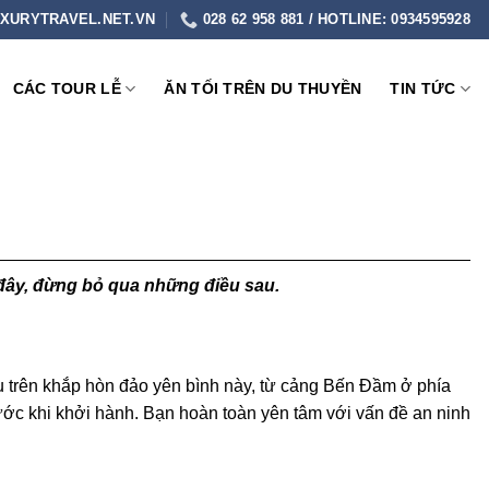
XURYTRAVEL.NET.VN
028 62 958 881 / HOTLINE: 0934595928
CÁC TOUR LỄ
ĂN TỐI TRÊN DU THUYỀN
TIN TỨC
 đây, đừng bỏ qua những điều sau.
u trên khắp hòn đảo yên bình này, từ cảng Bến Đầm ở phía
ước khi khởi hành. Bạn hoàn toàn yên tâm với vấn đề an ninh