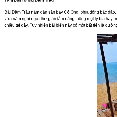
Tắm biển ở bãi Đầm Trầu
Bãi Đầm Trầu nằm gần sân bay Cỏ Ống, phía đông bắc đảo. Đây
vừa nằm nghỉ ngơi thư giãn tắm nắng, uống một ly bia hay m
chiều tại đây. Tuy nhiên bãi biển này có một bất tiện là đư