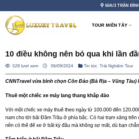
Bỏ
60A/3 TRẦN ĐÌN
qua
nội
TOUR MIỀN TÂY
dung
10 điều không nên bỏ qua khi lần đ
528 lượt xem
06/09/2024
Tin tức
,
Trải Nghiệm Tour
CNNTravel vừa bình chọn Côn Đảo (Bà Rịa – Vũng Tàu) l
Thuê một chiếc xe máy lang thang khắp đảo
Với một chiếc xe máy thuê theo ngày từ 100.000 đến 120.000
nam cho tới bãi Đầm Trầu ở phía bắc. Có hai trạm xăng trên
nên có thể để xe ở bất kỳ đâu mà không sợ mất, dù bạn chẳ