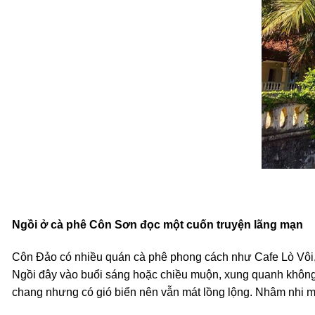
Ngồi ở cà phê Côn Sơn đọc một cuốn truyện lãng mạn
Côn Đảo có nhiều quán cà phê phong cách như Cafe Lò Vôi, In
Ngồi đây vào buổi sáng hoặc chiều muộn, xung quanh không k
chang nhưng có gió biển nên vẫn mát lồng lộng. Nhâm nhi một