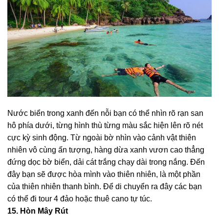
Nước biển trong xanh đến nỗi bạn có thể nhìn rõ rạn san
hô phía dưới, từng hình thù từng màu sắc hiện lên rõ nét
cực kỳ sinh động. Từ ngoài bờ nhìn vào cảnh vật thiên
nhiên vô cùng ấn tượng, hàng dừa xanh vươn cao thẳng
đứng dọc bờ biển, dải cát trắng chạy dài trong nắng. Đến
đây bạn sẽ được hòa mình vào thiên nhiên, là một phần
của thiên nhiên thanh bình. Để di chuyển ra đây các bạn
có thể đi tour 4 đảo hoặc thuê cano tự túc.
15. Hòn Mây Rút