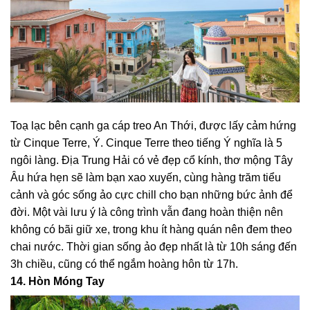
Toạ lạc bên cạnh ga cáp treo An Thới, được lấy cảm hứng
từ Cinque Terre, Ý. Cinque Terre theo tiếng Ý nghĩa là 5
ngôi làng. Địa Trung Hải có vẻ đẹp cổ kính, thơ mộng Tây
Âu hứa hẹn sẽ làm bạn xao xuyến, cùng hàng trăm tiểu
cảnh và góc sống ảo cực chill cho bạn những bức ảnh để
đời. Một vài lưu ý là công trình vẫn đang hoàn thiện nên
không có bãi giữ xe, trong khu ít hàng quán nên đem theo
chai nước. Thời gian sống ảo đẹp nhất là từ 10h sáng đến
3h chiều, cũng có thể ngắm hoàng hôn từ 17h.
14. Hòn Móng Tay