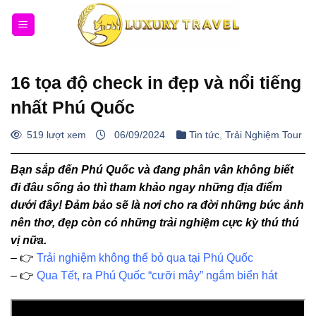
Bỏ
qua
nội
dung
16 tọa độ check in đẹp và nổi tiếng
nhất Phú Quốc
519 lượt xem
06/09/2024
Tin tức
,
Trải Nghiệm Tour
Bạn sắp đến Phú Quốc và đang phân vân không biết
đi đâu sống ảo thì tham khảo ngay những địa điểm
dưới đây! Đảm bảo sẽ là nơi cho ra đời những bức ảnh
nên thơ, đẹp còn có những trải nghiệm cực kỳ thú thú
vị nữa.
– 👉
Trải nghiệm không thể bỏ qua tại Phú Quốc
– 👉
Qua Tết, ra Phú Quốc “cưỡi mây” ngắm biển hát