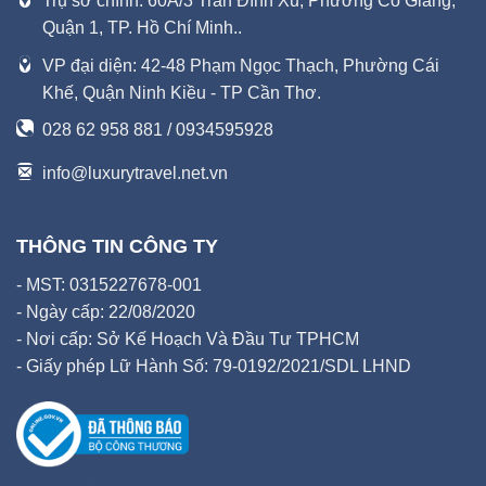
Trụ sở chính: 60A/3 Trần Đình Xu, Phường Cô Giang,
Quận 1, TP. Hồ Chí Minh..
VP đại diện: 42-48 Phạm Ngọc Thạch, Phường Cái
Khế, Quận Ninh Kiều - TP Cần Thơ.
028 62 958 881 / 0934595928
info@luxurytravel.net.vn
THÔNG TIN CÔNG TY
- MST: 0315227678-001
- Ngày cấp: 22/08/2020
- Nơi cấp: Sở Kế Hoạch Và Đầu Tư TPHCM
- Giấy phép Lữ Hành Số: 79-0192/2021/SDL LHND