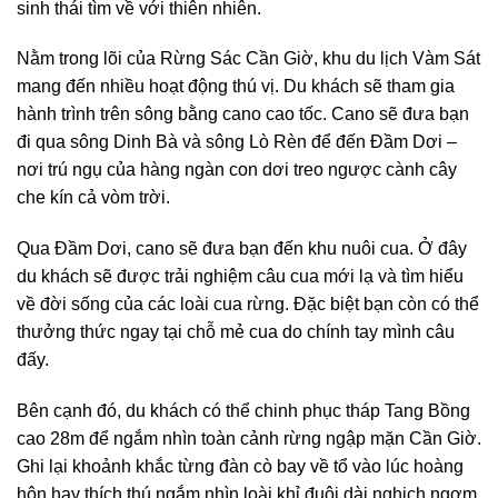
sinh thái tìm về với thiên nhiên.
Nằm trong lõi của Rừng Sác Cần Giờ, khu du lịch Vàm Sát
mang đến nhiều hoạt động thú vị. Du khách sẽ tham gia
hành trình trên sông bằng cano cao tốc. Cano sẽ đưa bạn
đi qua sông Dinh Bà và sông Lò Rèn để đến Đầm Dơi –
nơi trú ngụ của hàng ngàn con dơi treo ngược cành cây
che kín cả vòm trời.
Qua Đầm Dơi, cano sẽ đưa bạn đến khu nuôi cua. Ở đây
du khách sẽ được trải nghiệm câu cua mới lạ và tìm hiểu
về đời sống của các loài cua rừng. Đặc biệt bạn còn có thể
thưởng thức ngay tại chỗ mẻ cua do chính tay mình câu
đấy.
Bên cạnh đó, du khách có thể chinh phục tháp Tang Bồng
cao 28m để ngắm nhìn toàn cảnh rừng ngập mặn Cần Giờ.
Ghi lại khoảnh khắc từng đàn cò bay về tổ vào lúc hoàng
hôn hay thích thú ngắm nhìn loài khỉ đuôi dài nghịch ngợm.