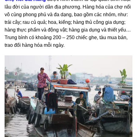
lâu đời của người dân địa phương. Hàng hóa của chợ nổi
vô cùng phong phú và đa dạng, bao gồm các nhóm, như:
trái cây; rau củ quả; hoa, kiểng; hàng thủ công gia dụng;
hàng thực phẩm và động vật; hàng gia dụng và thiết yếu…
Trung bình có khoảng 200 – 250 chiếc ghe, tàu mua bán,
trao đổi hàng hóa mỗi ngày.