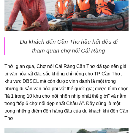
Du khách đến Cần Thơ hầu hết đều đi
tham quan chợ nổi Cái Răng
Thời gian qua, Chợ nổi Cái Răng Cần Thơ đã tạo nên giá
trị văn hóa rất đặc sắc không chỉ riêng cho TP Cần Thơ,
khu vực ĐBSCL mà còn được vinh danh là một trong
những di sản văn hóa phi vật thể quốc gia; được bình chọn
“là 1 trong 10 khu chợ nổi nhộn nhịp nhất thế giới” và nằm
trong “tốp 6 chợ nổi đẹp nhất Châu Á”. Đây cũng là một
trong những điểm đến hàng đầu của du khách khi đến Cần
Thơ.