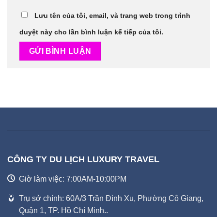
Lưu tên của tôi, email, và trang web trong trình
duyệt này cho lần bình luận kế tiếp của tôi.
CÔNG TY DU LỊCH LUXURY TRAVEL
Giờ làm việc: 7:00AM-10:00PM
Trụ sở chính: 60A/3 Trần Đình Xu, Phường Cô Giang,
Quận 1, TP. Hồ Chí Minh..