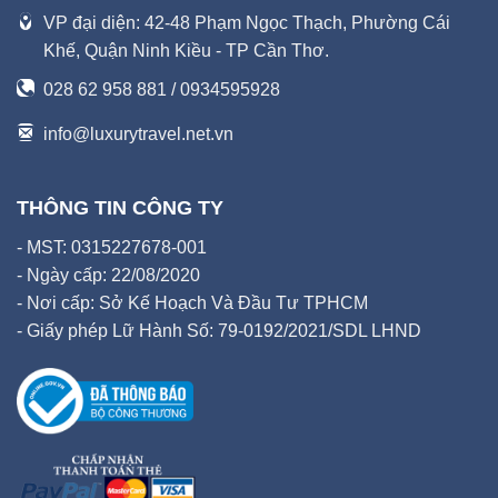
VP đại diện: 42-48 Phạm Ngọc Thạch, Phường Cái
Khế, Quận Ninh Kiều - TP Cần Thơ.
028 62 958 881 / 0934595928
info@luxurytravel.net.vn
THÔNG TIN CÔNG TY
- MST: 0315227678-001
- Ngày cấp: 22/08/2020
- Nơi cấp: Sở Kế Hoạch Và Đầu Tư TPHCM
- Giấy phép Lữ Hành Số: 79-0192/2021/SDL LHND