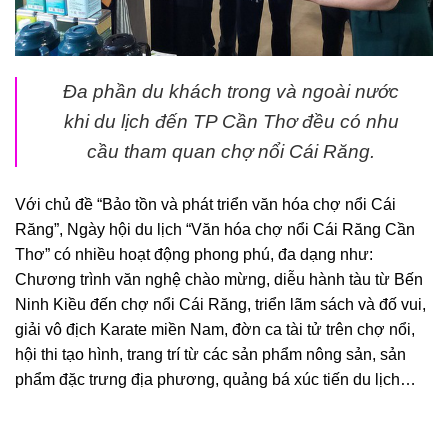
Đa phần du khách trong và ngoài nước
khi du lịch đến TP Cần Thơ đều có nhu
cầu tham quan chợ nổi Cái Răng.
Với chủ đề “Bảo tồn và phát triển văn hóa chợ nổi Cái
Răng”, Ngày hội du lịch “Văn hóa chợ nổi Cái Răng Cần
Thơ” có nhiều hoạt động phong phú, đa dạng như:
Chương trình văn nghệ chào mừng, diễu hành tàu từ
Bến
Ninh Kiều
đến chợ nổi Cái Răng, triển lãm sách và đố vui,
giải vô địch Karate miền Nam, đờn ca tài tử trên chợ nổi,
hội thi tạo hình, trang trí từ các sản phẩm nông sản, sản
phẩm đặc trưng địa phương, quảng bá xúc tiến du lịch…