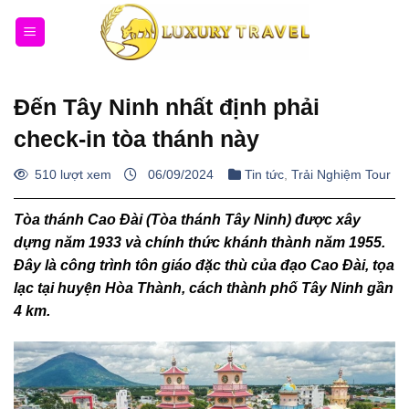
Bỏ
qua
nội
dung
Đến Tây Ninh nhất định phải
check-in tòa thánh này
510 lượt xem
06/09/2024
Tin tức
,
Trải Nghiệm Tour
Tòa thánh Cao Đài (Tòa thánh Tây Ninh)
được xây
dựng năm 1933 và chính thức khánh thành năm 1955.
Đây là công trình tôn giáo đặc thù của đạo
Cao Đài
, tọa
lạc tại huyện Hòa Thành, cách thành phố Tây Ninh gần
4 km.