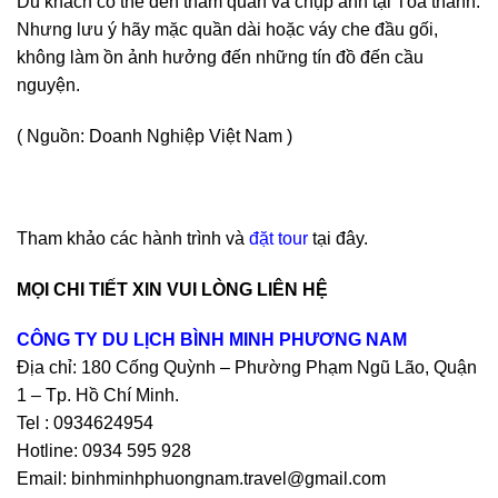
Du khách có thể đến tham quan và chụp ảnh tại Tòa thánh.
Nhưng lưu ý hãy mặc quần dài hoặc váy che đầu gối,
không làm ồn ảnh hưởng đến những tín đồ đến cầu
nguyện.
( Nguồn: Doanh Nghiệp Việt Nam )
Tham khảo các hành trình và
đặt tour
tại đây.
MỌI CHI TIẾT XIN VUI LÒNG LIÊN HỆ
CÔNG TY DU LỊCH BÌNH MINH PHƯƠNG NAM
Địa chỉ: 180 Cống Quỳnh – Phường Phạm Ngũ Lão, Quận
1 – Tp. Hồ Chí Minh.
Tel : 0934624954
Hotline: 0934 595 928
Email: binhminhphuongnam.travel@gmail.com