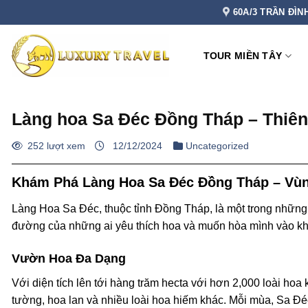
Bỏ
60A/3 TRẦN ĐÌN
qua
nội
TOUR MIỀN TÂY
dung
Làng hoa Sa Đéc Đồng Tháp – Thiê
252 lượt xem
12/12/2024
Uncategorized
Khám Phá Làng Hoa Sa Đéc Đồng Tháp – Vùn
Làng Hoa Sa Đéc, thuộc tỉnh Đồng Tháp, là một trong những 
đường của những ai yêu thích hoa và muốn hòa mình vào k
Vườn Hoa Đa Dạng
Với diện tích lên tới hàng trăm hecta với hơn 2,000 loài 
tường, hoa lan và nhiều loài hoa hiếm khác. Mỗi mùa, Sa Đé