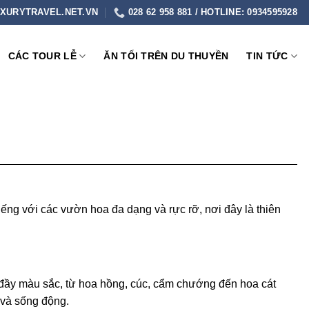
XURYTRAVEL.NET.VN
028 62 958 881 / HOTLINE: 0934595928
CÁC TOUR LỄ
ĂN TỐI TRÊN DU THUYỀN
TIN TỨC
ếng với các vườn hoa đa dạng và rực rỡ, nơi đây là thiên
 đầy màu sắc, từ hoa hồng, cúc, cẩm chướng đến hoa cát
 và sống động.