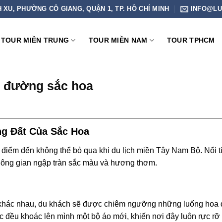
H XU, PHƯỜNG CÔ GIANG, QUẬN 1, TP. HỒ CHÍ MINH
INFO@LU
TOUR MIỀN TRUNG
TOUR MIỀN NAM
TOUR TPHCM
n đường sắc hoa
g Đất Của Sắc Hoa
điểm đến không thể bỏ qua khi du lịch miền Tây Nam Bộ. Nổi ti
hông gian ngập tràn sắc màu và hương thơm.
hoa khác nhau, du khách sẽ được chiêm ngưỡng những luống hoa
c đều khoác lên mình một bộ áo mới, khiến nơi đây luôn rực rỡ