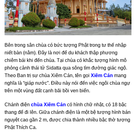
Bên trong sân chùa có bức tượng Phật trong tư thế nhập
niết bàn (nằm). Đây là nơi để du khách thập phương
chiêm bái khi đến chùa. Tại chùa có khắc tượng hình mô
phỏng cảnh thái tử Sidatta qua sông tìm đường giác ngộ.
Theo Ban trị sự chùa Xiêm Cán, tên gọi
Xiêm Cán
mang
nghĩa là “giáp nước”. Điều này nói đến việc ngôi chùa ngự
trên một vùng đất cạnh bãi bồi ven biển.
Chánh điện
chùa Xiêm Cán
có hình chữ nhật, có 18 bậc
thang để đi lên. Giữa chánh điện là một bệ tượng hình bán
nguyệt cao gần 2 m, được chia thành nhiều bậc thờ tượng
Phật Thích Ca.