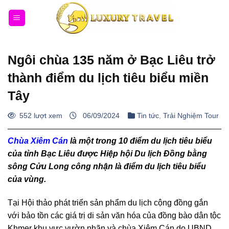
Bỏ
qua
nội
dung
Ngôi chùa 135 năm ở Bạc Liêu trở
thành điểm du lịch tiêu biểu miền
Tây
552 lượt xem
06/09/2024
Tin tức
,
Trải Nghiệm Tour
Chùa Xiêm Cán
là một trong 10 điểm du lịch tiêu biểu
của tỉnh Bạc Liêu được Hiệp hội Du lịch Đồng bằng
sông Cửu Long công nhận là điểm du lịch tiêu biểu
của vùng.
Tại Hội thảo phát triển sản phẩm du lịch cộng đồng gắn
với bảo tồn các giá trị di sản văn hóa của đồng bào dân tộc
Khmer khu vực vườn nhãn và chùa Xiêm Cán do UBND