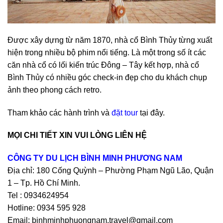
Được xây dựng từ năm 1870, nhà cổ Bình Thủy từng xuất
hiện trong nhiều bộ phim nổi tiếng. Là một trong số ít các
căn nhà cổ có lối kiến trúc Đông – Tây kết hợp, nhà cổ
Bình Thủy có nhiều góc check-in đẹp cho du khách chụp
ảnh theo phong cách retro.
Tham khảo các hành trình và
đặt tour
tại đây.
MỌI CHI TIẾT XIN VUI LÒNG LIÊN HỆ
CÔNG TY DU LỊCH BÌNH MINH PHƯƠNG NAM
Địa chỉ: 180 Cống Quỳnh – Phường Phạm Ngũ Lão, Quận
1 – Tp. Hồ Chí Minh.
Tel : 0934624954
Hotline: 0934 595 928
Email: binhminhphuongnam.travel@gmail.com