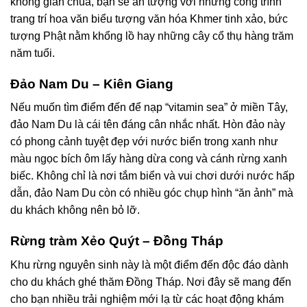
không gian chùa, bạn sẽ ấn tượng với những công trình
trang trí hoa văn biểu tượng văn hóa Khmer tinh xảo, bức
tượng Phật nằm khổng lồ hay những cây cổ thụ hàng trăm
năm tuổi.
Đảo Nam Du – Kiên Giang
Nếu muốn tìm điểm đến để nạp “vitamin sea” ở miền Tây,
đảo Nam Du là cái tên đáng cân nhắc nhất. Hòn đảo này
có phong cảnh tuyệt đẹp với nước biển trong xanh như
màu ngọc bích ôm lấy hàng dừa cong và cánh rừng xanh
biếc. Không chỉ là nơi tắm biển và vui chơi dưới nước hấp
dẫn, đảo Nam Du còn có nhiều góc chụp hình “ăn ảnh” mà
du khách không nên bỏ lỡ.
Rừng tràm Xẻo Quýt – Đồng Tháp
Khu rừng nguyên sinh này là một điểm đến độc đáo dành
cho du khách ghé thăm Đồng Tháp. Nơi đây sẽ mang đến
cho bạn nhiều trải nghiệm mới lạ từ các hoạt động khám