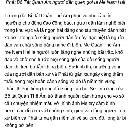
Phật Bồ Tát Quan Âm người dân quen gọi là Mẹ Nam Hải
Tượng đài Bồ tát Quán Thế Âm phục vụ nhu cầu tín
ngưỡng cho đông đảo đồng bào, người dân làm nghề biển
trong khu vực và là ngọn hải đăng cho tàu thuyền đánh bắt
xa bờ. Trong đời sống người dân ở đây, đặc biệt là người
dân vạn chài sống bằng nghề đi biển, Mẹ Quán Thế Âm –
mẹ Nam Hải là người luôn lắng nghe những bất trắc, khổ
đau và chở che trước mọi sóng gió của đời sống người
dân khi trên bờ lẫn khi ra biển. Sự kính tín, ngưỡng vọng
của người dân bản xứ và Phật tử gần xa ngày càng thẩm
thấu trong mọi hoàn cảnh sống và đó là niềm tin vững
chắc, thiêng liêng trong đời sống của họ. Sự linh ứng của
Bồ tát Quán Thế Âm trở thành nguồn cảm hứng cho vô số
câu chuyện nhiệm mầu với hình ảnh Mẹ tay cầm bình
nước cam lồ cứu vớt chúng sinh, gieo vào lòng người con
xứ biển và Phật tử xa gần niềm tin về sự cứu độ, lòng từ bi
không bờ bến.