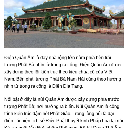
Điện Quán Âm là dãy nhà rộng lớn nằm phía bên trái
tượng Phật Bà nhìn từ trong ra cổng. Điện Quán Âm được
xây dựng theo lối kiến trúc theo kiểu chùa cổ của Việt
Nam. Bên phải tượng Phật Bà Nam Hải cũng theo hướng
nhìn từ trong ra cổng là Điện Địa Tạng.
Nổi bật ở đây là núi Quán Âm được xây dựng phía trước
tượng Phật Bà; nơi hướng ra biển. Núi Quán Âm là công
trình kiến trúc đậm nét Phật Giáo. Trong lòng núi là đại
điện, tái hiện lịch sử Đức Phật thuyết kinh Pháp hoa tại núi
Kỳ -xà-quật (Ấn Độ); phẩm Phổ môn, Bồ-tát Quán Thế Âm