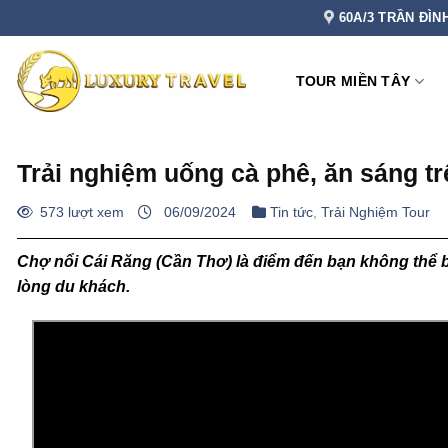
Bỏ
60A/3 TRẦN ĐÌN
qua
nội
TOUR MIỀN TÂY
dung
Trải nghiệm uống cà phê, ăn sáng tr
573 lượt xem
06/09/2024
Tin tức
,
Trải Nghiệm Tour
Chợ nổi Cái Răng (Cần Thơ) là điểm đến bạn không thể b
lòng du khách.