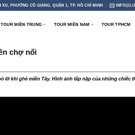
H XU, PHƯỜNG CÔ GIANG, QUẬN 1, TP. HỒ CHÍ MINH
INFO@LU
TOUR MIỀN TRUNG
TOUR MIỀN NAM
TOUR TPHCM
ên chợ nổi
ỏ lỡ khi ghé miền Tây. Hình ảnh tấp nập của những chiếc 