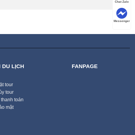
Chat Zalo
Messenger
 DU LỊCH
FANPAGE
t tour
y tour
thanh toán
ảo mật