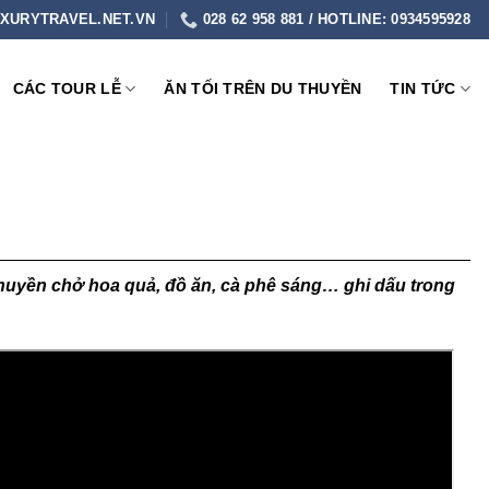
XURYTRAVEL.NET.VN
028 62 958 881 / HOTLINE: 0934595928
CÁC TOUR LỄ
ĂN TỐI TRÊN DU THUYỀN
TIN TỨC
thuyền chở hoa quả, đồ ăn, cà phê sáng… ghi dấu trong