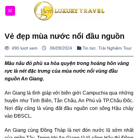
Bỏ
qua
nội
dung
Vẻ đẹp mùa nước nổi đầu nguồn
490 lượt xem
06/09/2024
Tin tức
,
Trải Nghiệm Tour
Màu nâu đỏ phù sa hòa quyện trong hoàng hôn vàng
rực là nét đặc trưng của mùa nước nổi vùng đầu
nguồn An Giang.
An Giang là tỉnh giáp với biên giới Campuchia qua những
huyện như Tịnh Biên, Tân Châu, An Phú và TP.Châu Đốc.
Nơi đây cũng là vùng đất đầu nguồn con sông Hậu chảy
vào ĐBSCL.
An Giang cùng Đồng Tháp là nơi đón nước lũ sớm nhất
của miền Tây. Trong khi An Giang là lũ sông Hậu thì Đồng