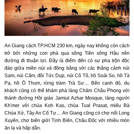
An Giang cách TP.HCM 230 km, ngày nay không còn cách
trở bởi những con phà qua sông Tiền sông Hậu nên
đường đi thuận lợi. Đây là điểm đến có sự pha trộn độc
đáo giữa miền núi và đồng bằng với các thắng cảnh núi
Sam, núi Cấm, đồi Tức Dụp, núi Cô Tô, hồ Soài So, hồ Tà
Pạ, hồ Ô Thum, rừng tràm Trà Sư… Bên cạnh đó, du
khách cũng có thể khám phá làng Chăm Châu Phong với
thánh đường Hồi giáo Jamiul Azhar Mosque, làng người
Kh'mer với chùa Koh Kas, chùa Tual Prasat, miếu Bà
Chúa Xứ, Tây An Cổ Tự… An Giang cũng có chợ nổi Long
Xuyên, chợ biên giới Tịnh Biên, Châu Đốc với nhiều món
ăn lạ và hấp dẫn.