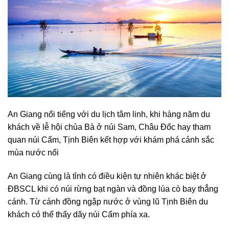
An Giang nổi tiếng với du lịch tâm linh, khi hàng năm du
khách về lễ hội chùa Bà ở núi Sam, Châu Đốc hay tham
quan núi Cấm, Tịnh Biên kết hợp với khám phá cảnh sắc
mùa nước nổi
An Giang cùng là tỉnh có điều kiện tự nhiên khác biệt ở
ĐBSCL khi có núi rừng bạt ngàn và đồng lúa cò bay thẳng
cánh. Từ cánh đồng ngập nước ở vùng lũ Tịnh Biên du
khách có thể thấy dãy núi Cấm phía xa.