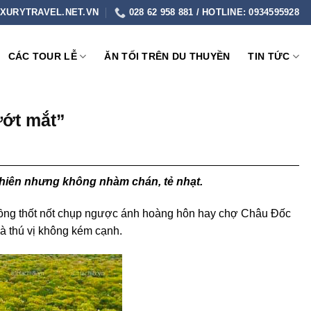
XURYTRAVEL.NET.VN
028 62 958 881 / HOTLINE: 0934595928
CÁC TOUR LỄ
ĂN TỐI TRÊN DU THUYỀN
TIN TỨC
ướt mắt”
 nhiên nhưng không nhàm chán, tẻ nhạt.
ồng thốt nốt chụp ngược ánh hoàng hôn hay chợ Châu Đốc
à thú vị không kém cạnh.