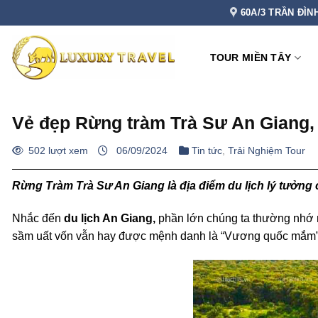
Bỏ
60A/3 TRẦN ĐÌN
qua
nội
TOUR MIỀN TÂY
dung
Vẻ đẹp Rừng tràm Trà Sư An Giang,
502 lượt xem
06/09/2024
Tin tức
,
Trải Nghiệm Tour
Rừng Tràm Trà Sư An Giang là địa điểm du lịch lý tưởng 
Nhắc đến
du lịch An Giang,
phần lớn chúng ta thường nhớ
sầm uất vốn vẫn hay được mệnh danh là
“Vương quốc mắm