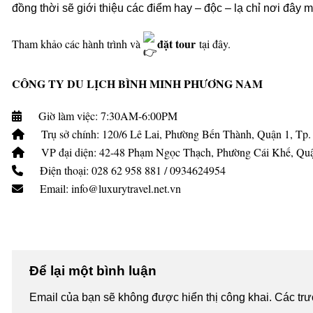
đồng thời sẽ giới thiệu các điểm hay – độc – lạ chỉ nơi đây m
đặt tour
Tham khảo các hành trình và
tại đây.
CÔNG TY DU LỊCH BÌNH MINH PHƯƠNG NAM
Giờ làm việc: 7:30AM-6:00PM
Trụ sở chính: 120/6 Lê Lai, Phường Bến Thành, Quận 1, Tp
VP đại diện: 42-48 Phạm Ngọc Thạch, Phường Cái Khế, Qu
Điện thoại: 028 62 958 881 / 0934624954
Email: info@luxurytravel.net.vn
Để lại một bình luận
Email của bạn sẽ không được hiển thị công khai.
Các tr