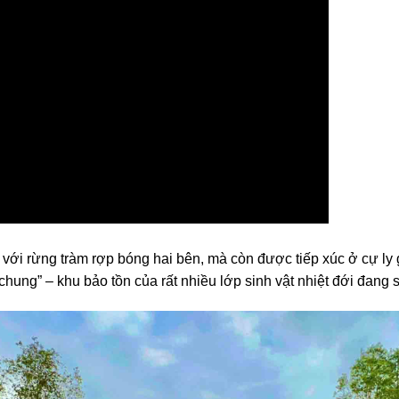
n với rừng tràm rợp bóng hai bên, mà còn được tiếp xúc ở cự ly
 chung” – khu bảo tồn của rất nhiều lớp sinh vật nhiệt đới đan