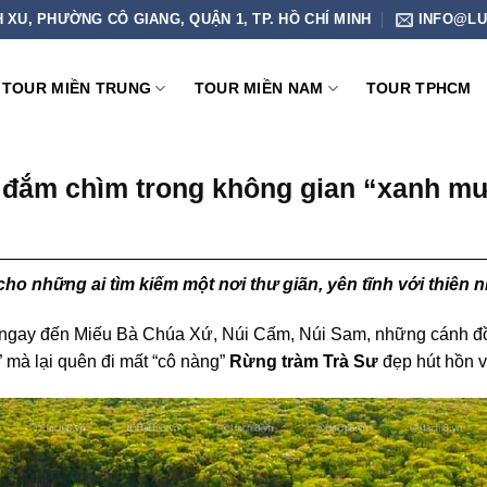
H XU, PHƯỜNG CÔ GIANG, QUẬN 1, TP. HỒ CHÍ MINH
INFO@LU
TOUR MIỀN TRUNG
TOUR MIỀN NAM
TOUR TPHCM
 đắm chìm trong không gian “xanh m
cho những ai tìm kiếm một nơi thư giãn, yên tĩnh với thiên
 ngay đến
Miếu Bà Chúa Xứ,
Núi Cấm, Núi Sam, những cánh đ
”
mà lại quên đi mất “cô nàng”
Rừng tràm Trà Sư
đẹp hút hồn v