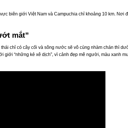
ực biên giới Việt Nam và Campuchia chỉ khoảng 10 km. Nơi đây
ướt mắt”
 thái chỉ có cây cối và sông nước sẽ vô cùng nhàm chán thì dườ
ới giới “những kẻ xê dịch”, vì cảnh đẹp mê người, màu xanh mư