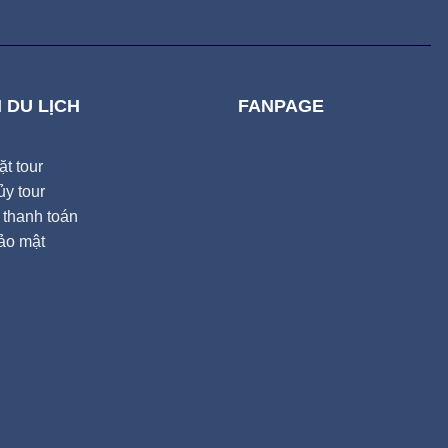
 DU LỊCH
FANPAGE
t tour
y tour
thanh toán
ảo mật