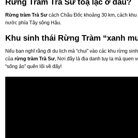
Rừng Tràm Trà Sư toạ lạc ở đâu?
Rừng tràm Trà Sư
cách Châu Đốc khoảng 30 km, cách khu v
nước phía Tây sông Hậu.
Khu sinh thái Rừng Tràm “xanh m
Nếu bạn nghĩ rằng đi du lịch mà “chui” vào các khu rừng sinh
của
rừng tràm Trà Sư.
Nơi đây là địa danh tuy lạ mà quen v
“sống ảo” quên lối về đấy!